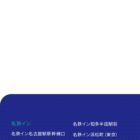
人と旅を繋げるプラットフォーム
Platform to connect people and travel
名鉄イン
名鉄イン知多半田駅前
名鉄イン名古屋駅新幹線口
名鉄イン浜松町（東京）