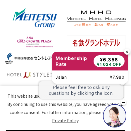
Membership
¥6,356
Rate
¥1,624 OFF
Jalan
¥7,980
This website uses cookies to improve your user experience.
By continuing to use this website, you have agreed with our
©2023–2026 MEITETSU INN. All Rights Reserved.
cookie consent. For futher information, please check the
Private Policy
.