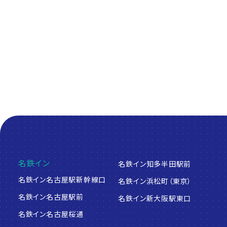
人と旅を繋げるプラットフォーム
Platform to connect people and travel
名鉄イン
名鉄イン知多半田駅前
名鉄イン名古屋駅新幹線口
名鉄イン浜松町（東京）
名鉄イン名古屋駅前
名鉄イン新大阪駅東口
名鉄イン名古屋桜通