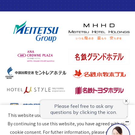
This website uses cookies to improve your user experience.
By continuing to use this website, you have agreed with our
©2023–2026 MEITETSU INN. All Rights Reserved.
cookie consent. For futher information, please check the