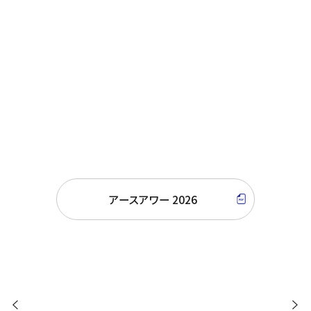
岐阜グランドホテル、名鉄小牧ホテル、
ホテルミュースタイル犬山エクスペリエン
ス、
ホテルインディゴ犬山有楽苑、名鉄トヨタ
ホテル（リレー順）
EARTH HOUR（別リンク
アースアワー 2026
クリーニングサービス料金
スタッフが「田植えから心