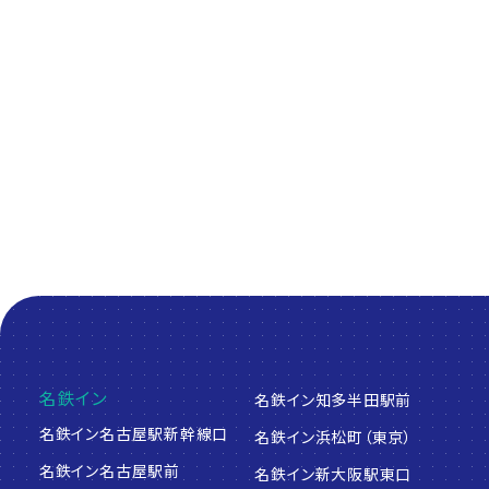
人と旅を繋げるプラットフォーム
Platform to connect people and travel
名鉄イン
名鉄イン知多半田駅前
名鉄イン名古屋駅新幹線口
名鉄イン浜松町（東京）
名鉄イン名古屋駅前
名鉄イン新大阪駅東口