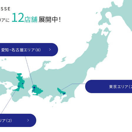
12
店舗
展開中！
リアに
愛知・名古屋エリア（8）
東京エリア（2
ア（2）