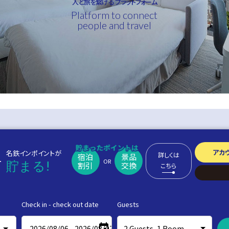
人と旅を繋げる プラットフォーム
Platform to connect
people and travel
アカ
名鉄インポイントが
詳しくは
宿泊
景品
OR
貯まる!
割引
交換
こちら
Check in - check out date
Guests